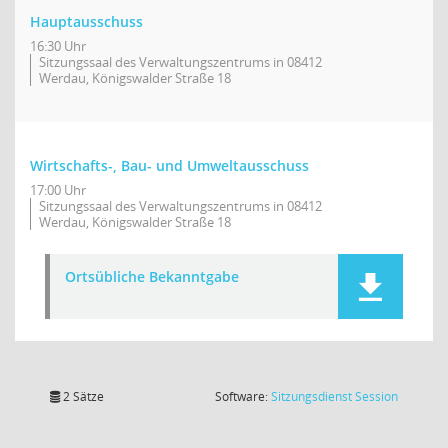
Hauptausschuss
16:30 Uhr
Sitzungssaal des Verwaltungszentrums in 08412
Werdau, Königswalder Straße 18
Wirtschafts-, Bau- und Umweltausschuss
17:00 Uhr
Sitzungssaal des Verwaltungszentrums in 08412
Werdau, Königswalder Straße 18
Ortsübliche Bekanntgabe
(Wird in
2 Sätze
Software:
Sitzungsdienst
Session