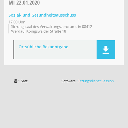
MI
22.01.2020
Sozial- und Gesundheitsausschuss
17:00 Uhr
Sitzungssaal des Verwaltungszentrums in 08412
Werdau, Königswalder Straße 18
Ortsübliche Bekanntgabe
(Wird in
1 Satz
Software:
Sitzungsdienst
Session