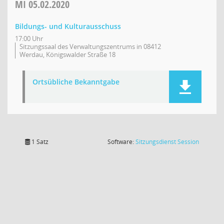
MI
05.02.2020
Bildungs- und Kulturausschuss
17:00 Uhr
Sitzungssaal des Verwaltungszentrums in 08412
Werdau, Königswalder Straße 18
Ortsübliche Bekanntgabe
(Wird in
1 Satz
Software:
Sitzungsdienst
Session