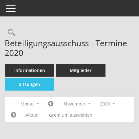
Toggle navigation
Beteiligungsausschuss - Termine
2020
Informationen
Mitglieder
Sitzungen
Monat
November
2020
Aktuell
Gremium auswählen