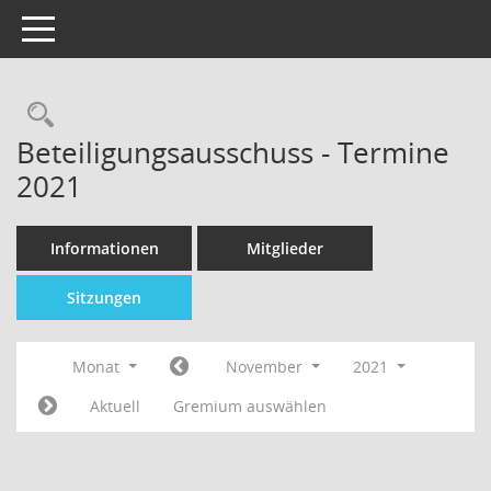
Toggle navigation
Beteiligungsausschuss - Termine
2021
Informationen
Mitglieder
Sitzungen
Monat
November
2021
Aktuell
Gremium auswählen