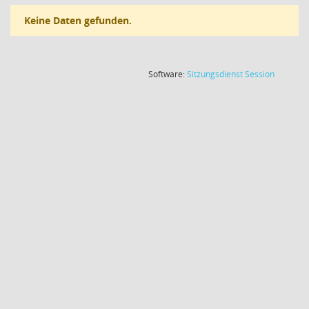
Keine Daten gefunden.
(Wird in
Software:
Sitzungsdienst
Session