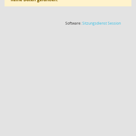
(Wird in
Software:
Sitzungsdienst
Session