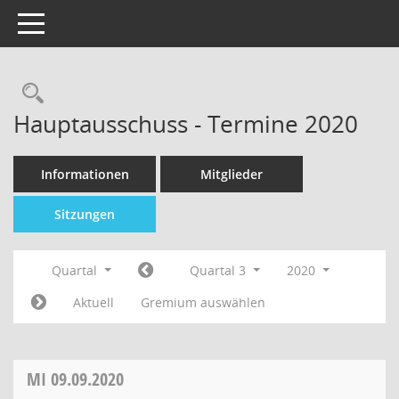
Toggle navigation
Hauptausschuss - Termine 2020
Informationen
Mitglieder
Sitzungen
Quartal
Quartal 3
2020
Aktuell
Gremium auswählen
MI
09.09.2020