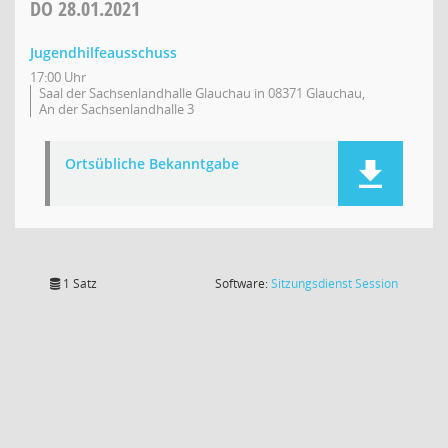
DO
28.01.2021
Jugendhilfeausschuss
17:00 Uhr
Saal der Sachsenlandhalle Glauchau in 08371 Glauchau,
An der Sachsenlandhalle 3
Ortsübliche Bekanntgabe
(Wird in
1 Satz
Software:
Sitzungsdienst
Session