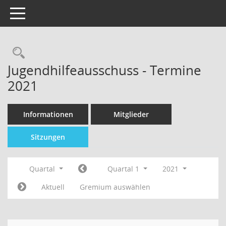
Toggle navigation
Jugendhilfeausschuss - Termine
2021
Informationen
Mitglieder
Sitzungen
Quartal
Quartal 1
2021
Aktuell
Gremium auswählen