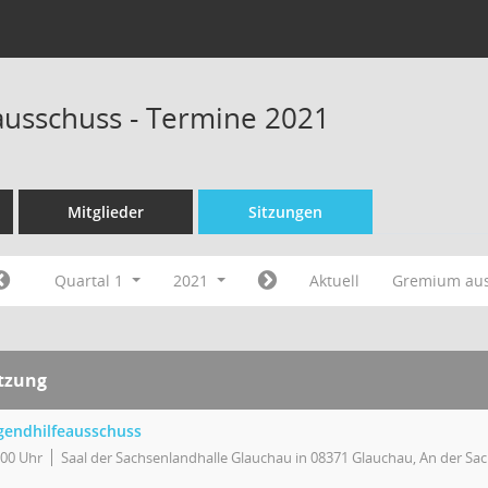
ausschuss - Termine 2021
Mitglieder
Sitzungen
Quartal 1
2021
Aktuell
Gremium au
itzung
gendhilfeausschuss
:00 Uhr
Saal der Sachsenlandhalle Glauchau in 08371 Glauchau, An der Sa