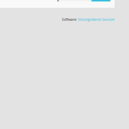
(Wird in
Software:
Sitzungsdienst
Session