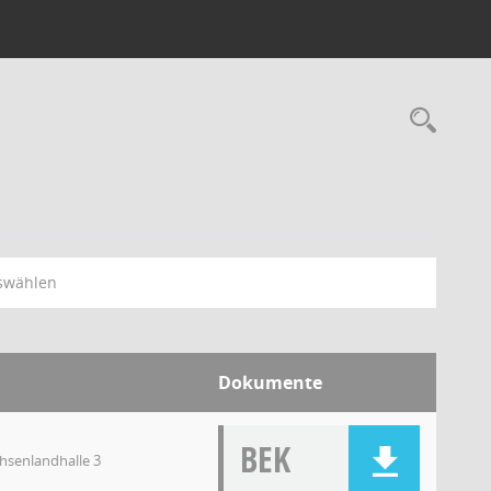
swählen
Dokumente
BEK
chsenlandhalle 3