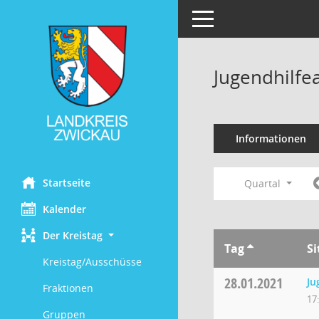
Toggle navigation
Jugendhilfe
Informationen
Startseite
Quartal
Kalender
Der Kreistag
Tag
S
Kreistag/Ausschüsse
28.01.2021
Ju
Fraktionen
17
Gruppen