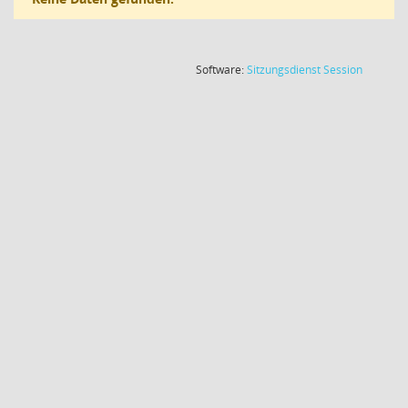
(Wird in
Software:
Sitzungsdienst
Session