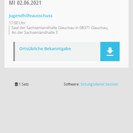
MI
02.06.2021
Jugendhilfeausschuss
17:00 Uhr
Saal der Sachsenlandhalle Glauchau in 08371 Glauchau,
An der Sachsenlandhalle 3
Ortsübliche Bekanntgabe
(Wird in
1 Satz
Software:
Sitzungsdienst
Session