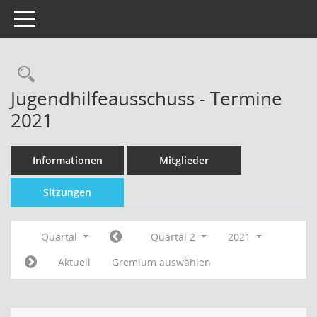
Toggle navigation
Jugendhilfeausschuss - Termine
2021
Informationen
Mitglieder
Sitzungen
Quartal
Quartal 2
2021
Aktuell
Gremium auswählen