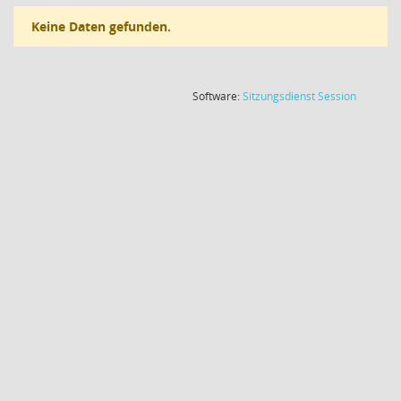
Keine Daten gefunden.
(Wird in
Software:
Sitzungsdienst
Session