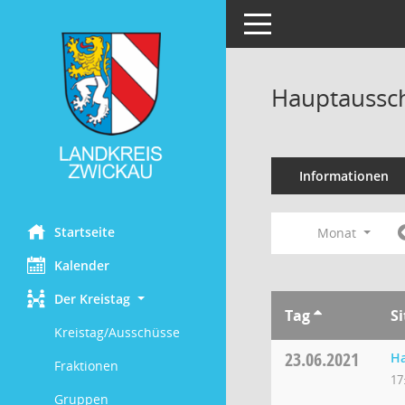
Toggle navigation
Hauptaussch
Informationen
Startseite
Monat
Kalender
Der Kreistag
Tag
S
Kreistag/Ausschüsse
23.06.2021
H
Fraktionen
17
Gruppen