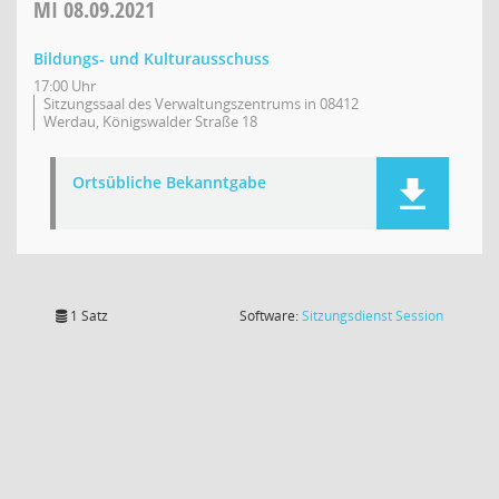
MI
08.09.2021
Bildungs- und Kulturausschuss
17:00 Uhr
Sitzungssaal des Verwaltungszentrums in 08412
Werdau, Königswalder Straße 18
Ortsübliche Bekanntgabe
(Wird in
1 Satz
Software:
Sitzungsdienst
Session