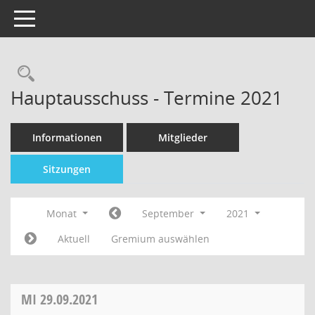
Toggle navigation
Hauptausschuss - Termine 2021
Informationen
Mitglieder
Sitzungen
Monat
September
2021
Aktuell
Gremium auswählen
MI
29.09.2021