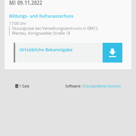
MI
09.11.2022
Bildungs- und Kulturausschuss
17:00 Uhr
Sitzungssaal des Verwaltungszentrums in 08412
Werdau, Königswalder Straße 18
Ortsübliche Bekanntgabe
(Wird in
1 Satz
Software:
Sitzungsdienst
Session