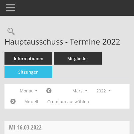
Toggle navigation
Hauptausschuss - Termine 2022
Informationen
Mitglieder
Sitzungen
Monat
März
2022
Aktuell
Gremium auswählen
MI
16.03.2022