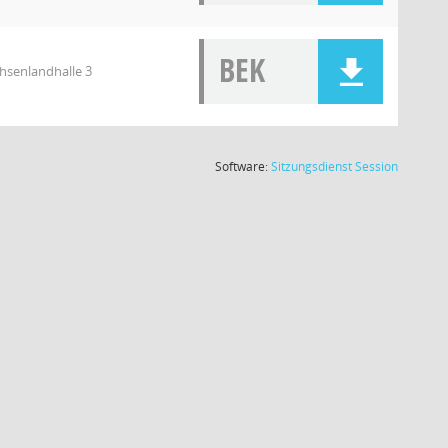
BEK
chsenlandhalle 3
(Wird in
Software:
Sitzungsdienst
Session