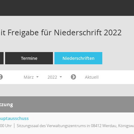
t Freigabe für Niederschrift 2022
Termine
Niederschriften
März
2022
Aktuell
itzung
uptausschuss
:00 Uhr
Sitzungssaal des Verwaltungszentrums in 08412 Werdau, Königswa