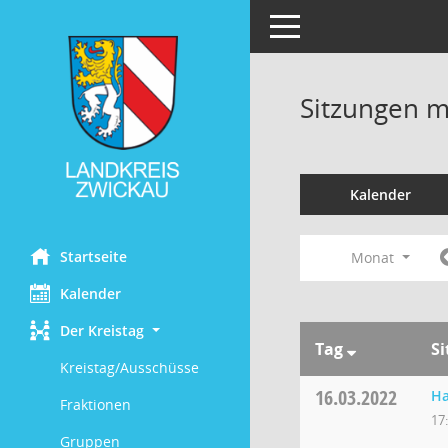
Toggle navigation
Sitzungen mi
Kalender
Startseite
Monat
Kalender
Der Kreistag
Tag
S
Kreistag/Ausschüsse
16.03.2022
Ha
Fraktionen
17
Gruppen