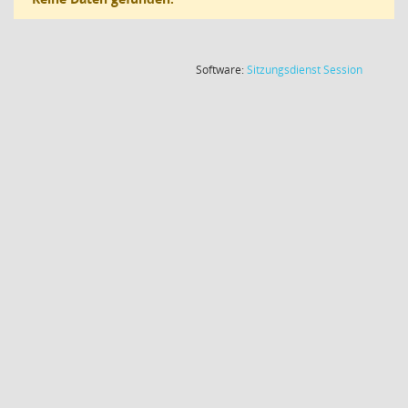
(Wird in
Software:
Sitzungsdienst
Session