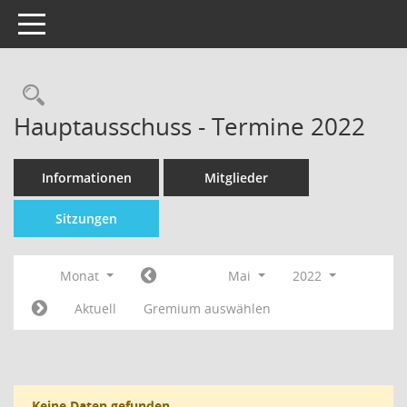
Toggle navigation
Hauptausschuss - Termine 2022
Informationen
Mitglieder
Sitzungen
Monat
Mai
2022
Aktuell
Gremium auswählen
Keine Daten gefunden.