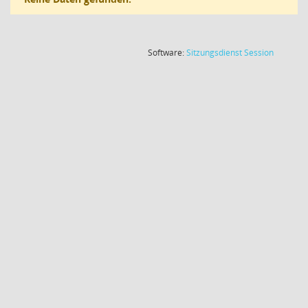
(Wird in
Software:
Sitzungsdienst
Session