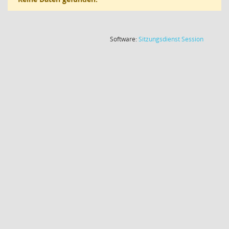
(Wird in
Software:
Sitzungsdienst
Session