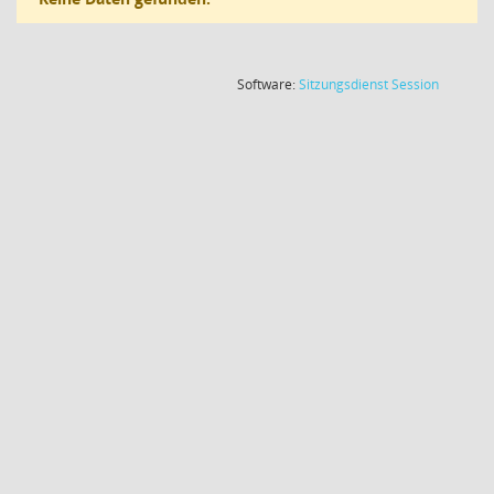
(Wird in
Software:
Sitzungsdienst
Session