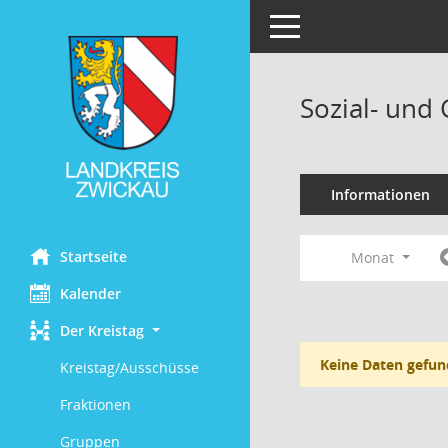
Toggle navigation
Sozial- und
Informationen
Startseite
Monat
Kalender
Der Kreistag
Keine Daten gefun
Kreistag/Ausschüsse
Fraktionen
Gruppen