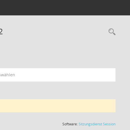
2
swählen
(Wird in
Software:
Sitzungsdienst
Session