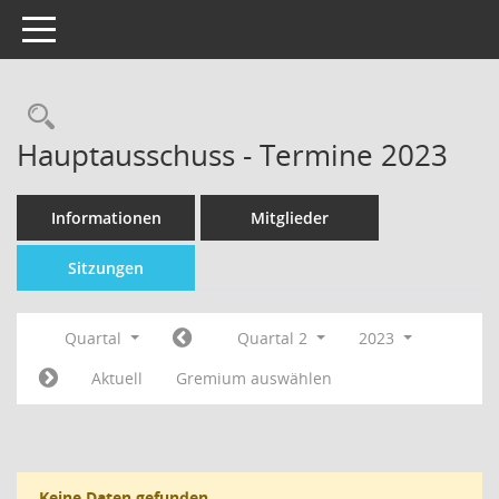
Toggle navigation
Hauptausschuss - Termine 2023
Informationen
Mitglieder
Sitzungen
Quartal
Quartal 2
2023
Aktuell
Gremium auswählen
Keine Daten gefunden.