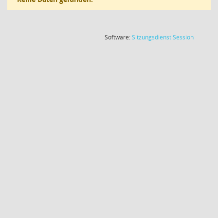
(Wird in
Software:
Sitzungsdienst
Session