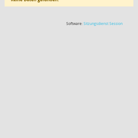
(Wird in
Software:
Sitzungsdienst
Session