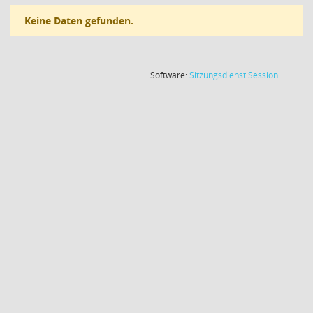
Keine Daten gefunden.
(Wird in
Software:
Sitzungsdienst
Session