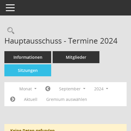
Toggle navigation
Hauptausschuss - Termine 2024
Informationen
Mitglieder
Sitzungen
Monat
September
2024
Aktuell
Gremium auswählen
Keine Daten gefunden.