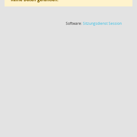
(Wird in
Software:
Sitzungsdienst
Session