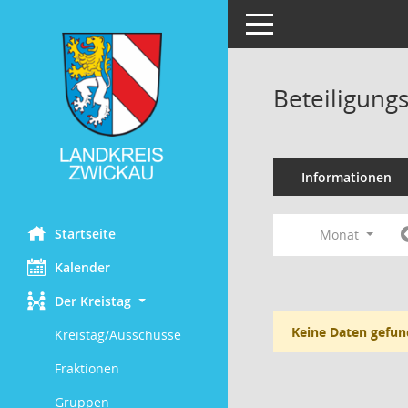
Toggle navigation
Beteiligung
Informationen
Startseite
Monat
Kalender
Der Kreistag
Keine Daten gefun
Kreistag/Ausschüsse
Fraktionen
Gruppen