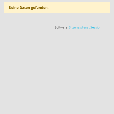
Keine Daten gefunden.
(Wird in
Software:
Sitzungsdienst
Session