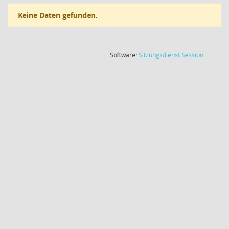
Keine Daten gefunden.
(Wird in
Software:
Sitzungsdienst
Session