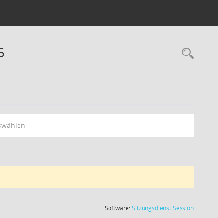
5
swählen
(Wird in
Software:
Sitzungsdienst
Session