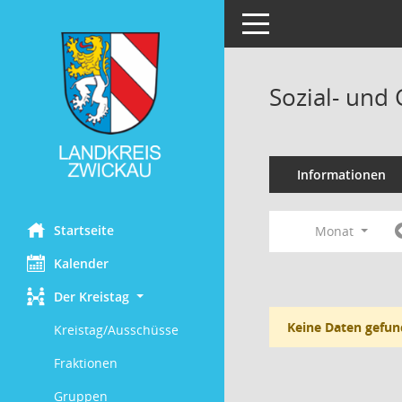
Toggle navigation
Sozial- und
Informationen
Startseite
Monat
Kalender
Der Kreistag
Keine Daten gefun
Kreistag/Ausschüsse
Fraktionen
Gruppen