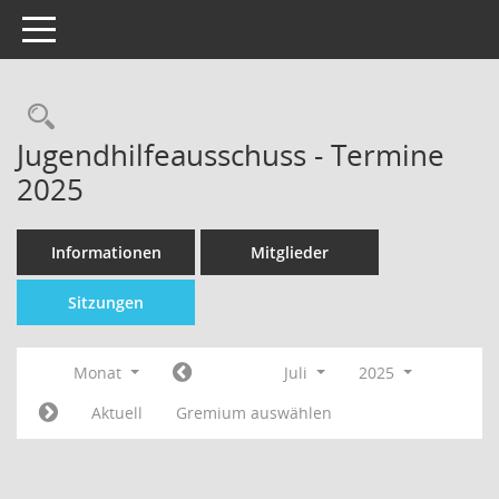
Toggle navigation
Jugendhilfeausschuss - Termine
2025
Informationen
Mitglieder
Sitzungen
Monat
Juli
2025
Aktuell
Gremium auswählen