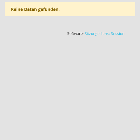
Keine Daten gefunden.
(Wird in
Software:
Sitzungsdienst
Session