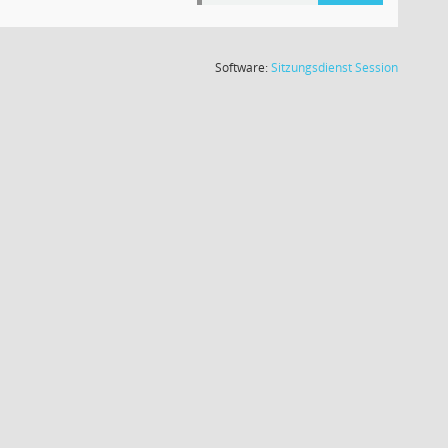
(Wird in
Software:
Sitzungsdienst
Session