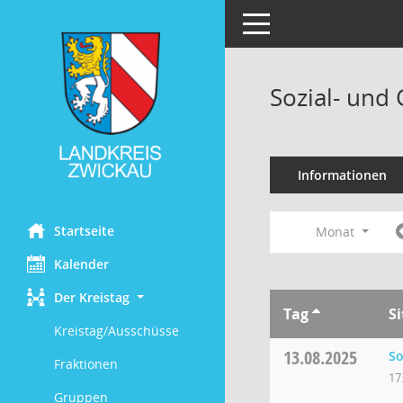
Toggle navigation
Sozial- und
Informationen
Startseite
Monat
Kalender
Der Kreistag
Tag
S
Kreistag/Ausschüsse
13.08.2025
So
Fraktionen
17
Gruppen