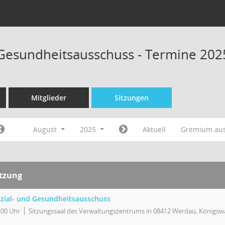
 Gesundheitsausschuss - Termine 202
Mitglieder
Sitzungen
August
2025
Aktuell
Gremium au
itzung
zial- und Gesundheitsausschuss
:00 Uhr
Sitzungssaal des Verwaltungszentrums in 08412 Werdau, Königswa