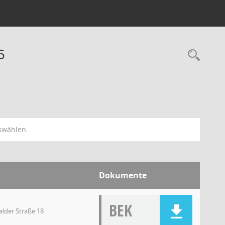
5
swählen
Dokumente
BEK
lder Straße 18