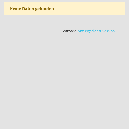
Keine Daten gefunden.
(Wird in
Software:
Sitzungsdienst
Session