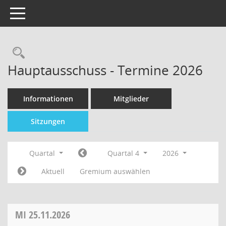
Toggle navigation
Hauptausschuss - Termine 2026
Informationen
Mitglieder
Sitzungen
Quartal
Quartal 4
2026
Aktuell
Gremium auswählen
MI
25.11.2026