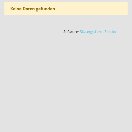
Keine Daten gefunden.
(Wird in
Software:
Sitzungsdienst
Session