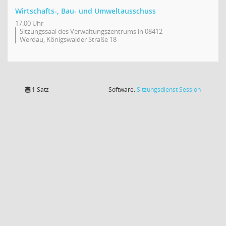
Wirtschafts-, Bau- und Umweltausschuss
17:00 Uhr
Sitzungssaal des Verwaltungszentrums in 08412
Werdau, Königswalder Straße 18
(Wird in
1 Satz
Software:
Sitzungsdienst
Session