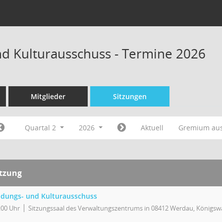
nd Kulturausschuss - Termine 2026
Mitglieder
Sitzungen
Quartal 2
2026
Aktuell
Gremium au
itzung
ldungs- und Kulturausschuss
:00 Uhr
Sitzungssaal des Verwaltungszentrums in 08412 Werdau, Königswa