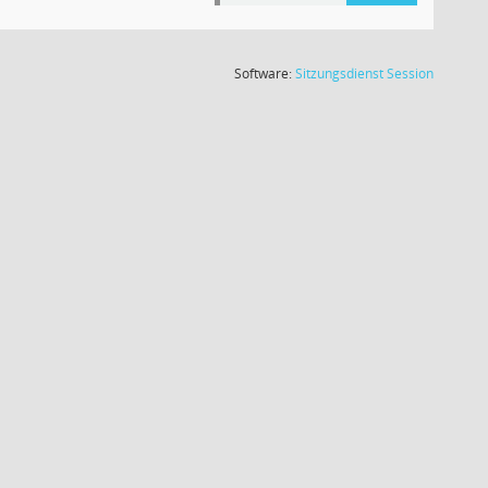
(Wird in
Software:
Sitzungsdienst
Session