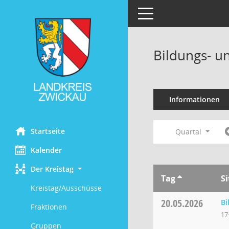
Toggle navigation
Bildungs- u
Informationen
Startseite
Quartal
Kalender
Der Kreistag
Tag
S
Kreistag/Ausschüsse
20.05.2026
Bi
Fraktionen
17
Gruppen