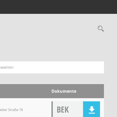
swählen
Dokumente
BEK
lder Straße 18