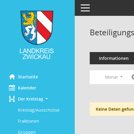
Toggle navigation
Beteiligung
Informationen
Startseite
Monat
Kalender
Der Kreistag
Keine Daten gefun
Kreistag/Ausschüsse
Fraktionen
Gruppen