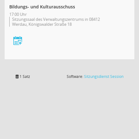
Bildungs- und Kulturausschuss
17:00 Uhr
Sitzungssaal des Verwaltungszentrums in 08412
Werdau, Königswalder Straße 18
(Wird in
1 Satz
Software:
Sitzungsdienst
Session