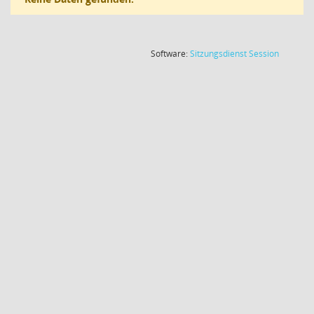
(Wird in
Software:
Sitzungsdienst
Session