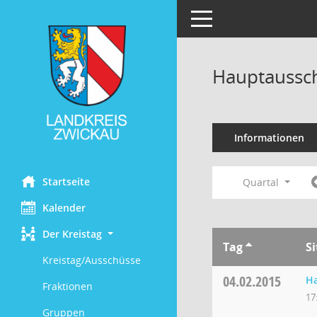
Toggle navigation
Hauptaussch
Informationen
Startseite
Quartal
Kalender
Der Kreistag
Tag
S
Kreistag/Ausschüsse
04.02.2015
H
Fraktionen
17
Gruppen