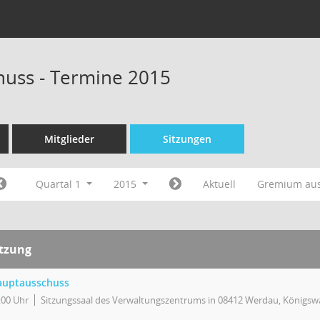
uss - Termine 2015
Mitglieder
Sitzungen
Quartal 1
2015
Aktuell
Gremium au
itzung
auptausschuss
:00 Uhr
Sitzungssaal des Verwaltungszentrums in 08412 Werdau, Königswa