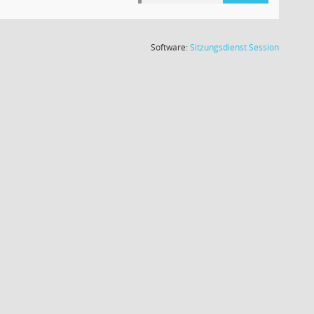
(Wird in
Software:
Sitzungsdienst
Session