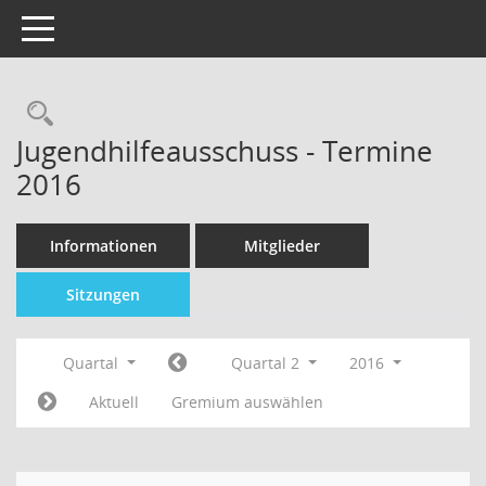
Toggle navigation
Jugendhilfeausschuss - Termine
2016
Informationen
Mitglieder
Sitzungen
Quartal
Quartal 2
2016
Aktuell
Gremium auswählen