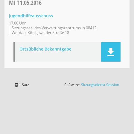
MI
11.05.2016
Jugendhilfeausschuss
17:00 Uhr
Sitzungssaal des Verwaltungszentrums in 08412
Werdau, Königswalder Straße 18
Ortsübliche Bekanntgabe
(Wird in
1 Satz
Software:
Sitzungsdienst
Session