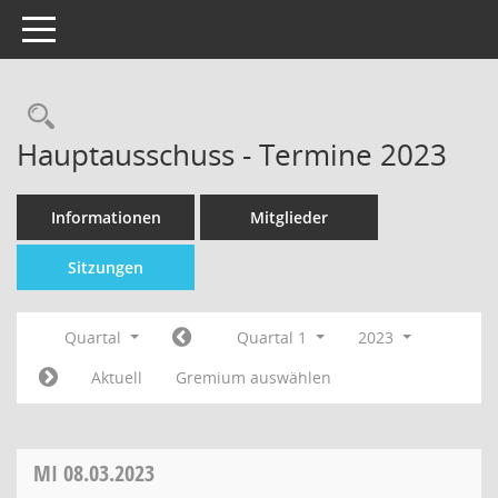
Toggle navigation
Hauptausschuss - Termine 2023
Informationen
Mitglieder
Sitzungen
Quartal
Quartal 1
2023
Aktuell
Gremium auswählen
MI
08.03.2023