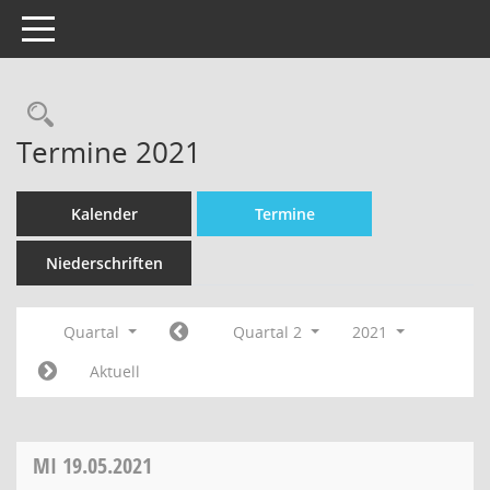
Toggle navigation
Termine 2021
Kalender
Termine
Niederschriften
Quartal
Quartal 2
2021
Aktuell
MI
19.05.2021