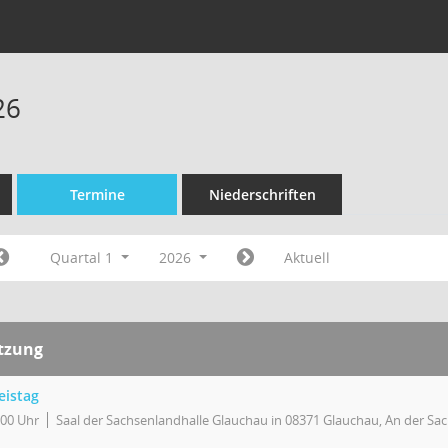
26
Termine
Niederschriften
Quartal 1
2026
Aktuell
itzung
eistag
:00 Uhr
Saal der Sachsenlandhalle Glauchau in 08371 Glauchau, An der Sa