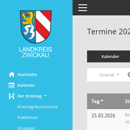
Toggle navigation
Termine 20
Kalender
Startseite
Quartal
Kalender
Der Kreistag
Tag
S
Kreistag/Ausschüsse
25.03.2026
Kr
Fraktionen
16
Gruppen