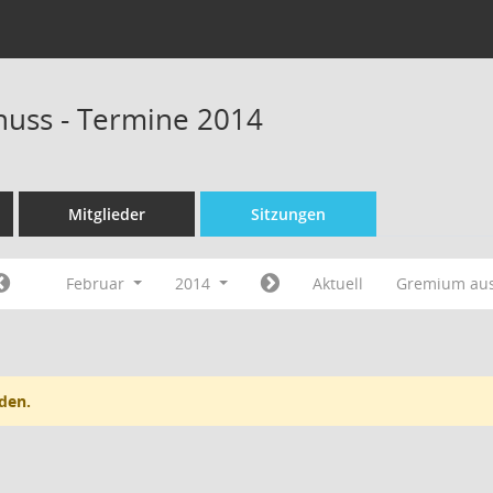
uss - Termine 2014
Mitglieder
Sitzungen
Februar
2014
Aktuell
Gremium au
den.