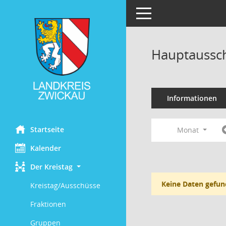
Toggle navigation
Hauptaussch
Informationen
Startseite
Monat
Kalender
Der Kreistag
Keine Daten gefun
Kreistag/Ausschüsse
Fraktionen
Gruppen