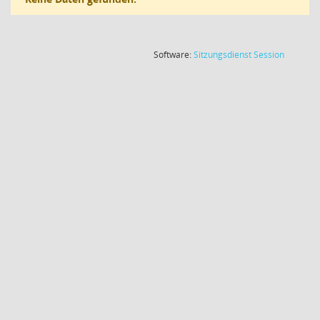
(Wird in
Software:
Sitzungsdienst
Session