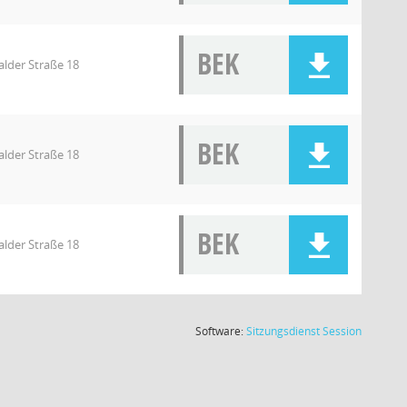
BEK
lder Straße 18
BEK
lder Straße 18
BEK
lder Straße 18
(Wird in
Software:
Sitzungsdienst
Session