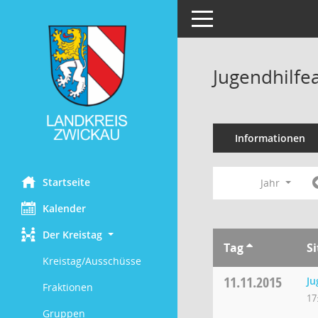
Toggle navigation
Jugendhilfe
Informationen
Startseite
Jahr
Kalender
Der Kreistag
Tag
S
Kreistag/Ausschüsse
11.11.2015
Ju
Fraktionen
17
Gruppen