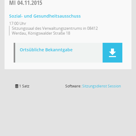
MI
04.11.2015
Sozial- und Gesundheitsausschuss
17:00 Uhr
Sitzungssaal des Verwaltungszentrums in 08412
Werdau, Königswalder Straße 18
Ortsübliche Bekanntgabe
(Wird in
1 Satz
Software:
Sitzungsdienst
Session